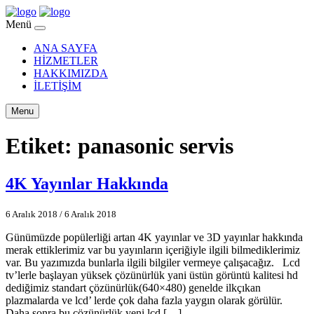
Menü
ANA SAYFA
HİZMETLER
HAKKIMIZDA
İLETİŞİM
Menu
Etiket:
panasonic servis
4K Yayınlar Hakkında
6 Aralık 2018
/
6 Aralık 2018
Günümüzde popülerliği artan 4K yayınlar ve 3D yayınlar hakkında
merak ettiklerimiz var bu yayınların içeriğiyle ilgili bilmediklerimiz
var. Bu yazımızda bunlarla ilgili bilgiler vermeye çalışacağız. Lcd
tv’lerle başlayan yüksek çözünürlük yani üstün görüntü kalitesi hd
dediğimiz standart çözünürlük(640×480) genelde ilkçıkan
plazmalarda ve lcd’ lerde çok daha fazla yaygın olarak görülür.
Daha sonra bu çözünürlük yeni lcd […]